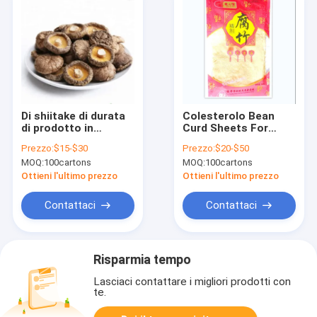
Di shiitake di durata
Colesterolo Bean
di prodotto in
Curd Sheets For
magazzino del fungo
Home Restaurant
Prezzo:
$15-$30
Prezzo:
$20-$50
1kg 2 anni di
secco naturale libero
MOQ:
100cartons
MOQ:
100cartons
superficie regolari
asciutti sani
Ottieni l'ultimo prezzo
Ottieni l'ultimo prezzo
Contattaci
Contattaci
Risparmia tempo
Lasciaci contattare i migliori prodotti con
te.