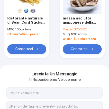
Contattaci
Ristorante naturale
massa asciutta
di Bean Curd Sticks
giapponese della
Tagliatelle di Soba del Udon
Yuba For Home
borsa di coltivazione
MOQ:
100cartons
Prezzo:
$70-$120
secco 200g
del fungo di shiitake
Ottieni l'ultimo prezzo
MOQ:
100cartons
di 10x10mm Brown
Briciole di pane giapponesi di Panko
Ottieni l'ultimo prezzo
Yaki Nori Seaweed
Contattaci
Contattaci
Zenzero marinato dei sushi
Bastoncini di bambù eliminabili
Lasciate Un Messaggio
Ti Risponderemo Velocemente
Salsa di soia scura leggera
Salsa di condimento giapponese
Vino giapponese di causa