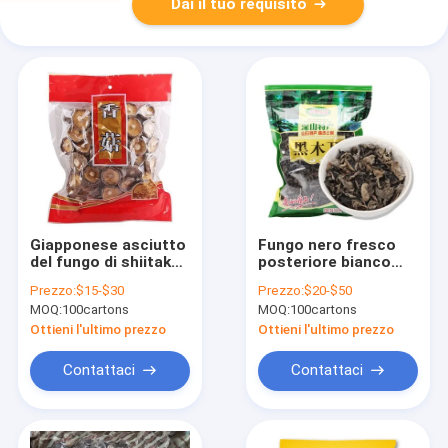
Dai il tuo requisito
Giapponese asciutto
Fungo nero fresco
del fungo di shiitake
posteriore bianco
di HACCP 1kg 3kg
lavato del fungo
Prezzo:
$15-$30
Prezzo:
$20-$50
con buon gusto
100% di 1kg 3kgs
MOQ:
100cartons
MOQ:
100cartons
Ottieni l'ultimo prezzo
Ottieni l'ultimo prezzo
Contattaci
Contattaci