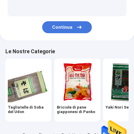
Aceto del riso di sushi
Tagliatella Konjac di Shirataki
Continua
Hon Dashi Powder
Chili Powder Sauce
Le Nostre Categorie
Polvere del Wasabi
Fagioli edamame surgelati
Fungo di shiitake asciutto
Verdure della frutta in scatola
Tagliatelle di Soba
Briciole di pane
Yaki Nori Sea
Strumenti serventi dell'alimento
del Udon
giapponesi di Panko
Sushi che fanno insieme