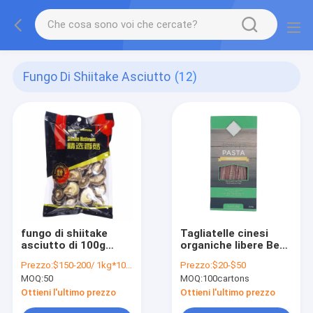
Fungo Di Shiitake Asciutto
(12)
fungo di shiitake
Tagliatelle cinesi
asciutto di 100g
organiche libere Bean
250g 1kg 3kg con il
Pasta Spaghetti nero
Prezzo:
$150-200/ 1kg*10bags/ctn
Prezzo:
$20-$50
HACCP di iso dello
della soia del glutine
MOQ:
50
MOQ:
100cartons
SFI (statistiche
cascer halal
finanziarie
Ottieni l'ultimo prezzo
Ottieni l'ultimo prezzo
internazionali) di BRC