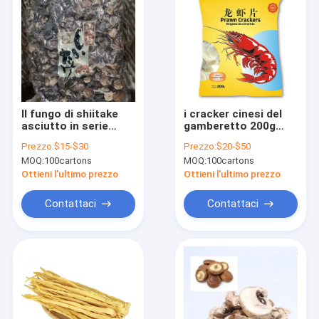
Il fungo di shiitake
i cracker cinesi del
asciutto in serie
gamberetto 200g
naturale ha
hanno colorato il
Prezzo:
$15-$30
Prezzo:
$20-$50
asciugato i funghi di
chip del gamberetto
MOQ:
100cartons
MOQ:
100cartons
shiitake organici
colorato spuntino
bianco rosso
Ottieni l'ultimo prezzo
Ottieni l'ultimo prezzo
Contattaci
Contattaci
Casa
prodotti
Chi siamo