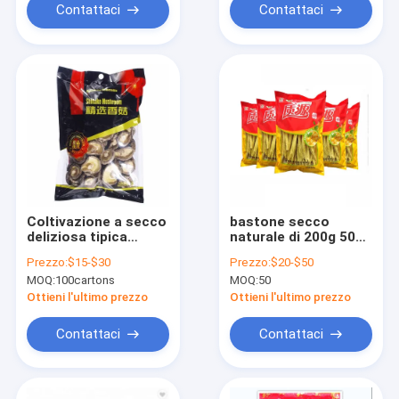
Contattaci
Contattaci
Coltivazione a secco
bastone secco
deliziosa tipica
naturale di 200g 500g
Cubensis del fungo di
Beancurd per il
Prezzo:
$15-$30
Prezzo:
$20-$50
shiitake di Brown
supermercato del
MOQ:
100cartons
MOQ:
50
4cm
ristorante
Ottieni l'ultimo prezzo
Ottieni l'ultimo prezzo
Contattaci
Contattaci