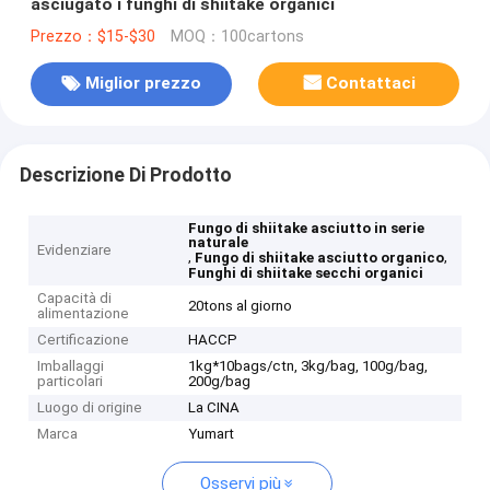
asciugato i funghi di shiitake organici
Prezzo：$15-$30
MOQ：100cartons
Miglior prezzo
Contattaci
Descrizione Di Prodotto
Fungo di shiitake asciutto in serie
naturale
Evidenziare
,
,
Fungo di shiitake asciutto organico
Funghi di shiitake secchi organici
Capacità di
20tons al giorno
alimentazione
Certificazione
HACCP
Imballaggi
1kg*10bags/ctn, 3kg/bag, 100g/bag,
particolari
200g/bag
Luogo di origine
La CINA
Marca
Yumart
Osservi più