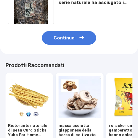
serie naturale ha asciugato i
funghi di shiitake organici
Continua
Prodotti Raccomandati
Ristorante naturale
massa asciutta
i cracker cines
di Bean Curd Sticks
giapponese della
gamberetto 2
Yuba For Home
borsa di coltivazione
hanno colorato