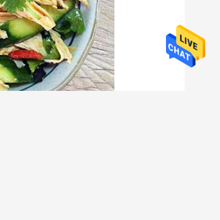
 Assolutamente naturale!
ordine urgente o l'ordine della grande quantità.
ontrollo di qualità del prodotto.
ogno circa la restrizione di MOQ.