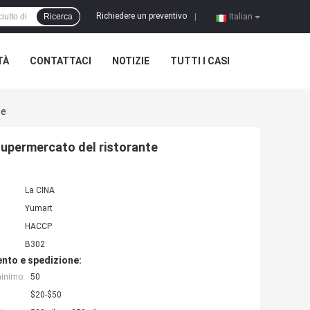
Richiedere un preventivo
Ricerca
|
Italian
TÀ
CONTATTACI
NOTIZIE
TUTTI I CASI
te
supermercato del ristorante
La CINA
Yumart
HACCP
B302
nto e spedizione:
minimo:
50
$20-$50