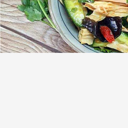
Perché scelgaci?
1. Tutta la materia prima è sourcing dalla migliore base di piantatura.
2. La capacità di produzione non è piena. È giusto da accettare tutto l'
3. Accetti l'ispezione del cliente prima del ect di carico o di prova o di c
4. L'ordine del campione è accettabile. Nessuna preoccupazione di bis
Trasporto: