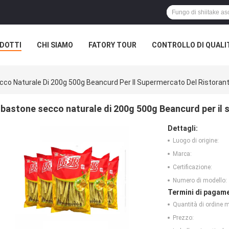
DOTTI
CHI SIAMO
FATORY TOUR
CONTROLLO DI QUALI
co Naturale Di 200g 500g Beancurd Per Il Supermercato Del Ristoran
bastone secco naturale di 200g 500g Beancurd per il 
Dettagli:
Luogo di origine:
Marca:
Certificazione:
Numero di modello:
Termini di pagame
Quantità di ordine 
Prezzo: