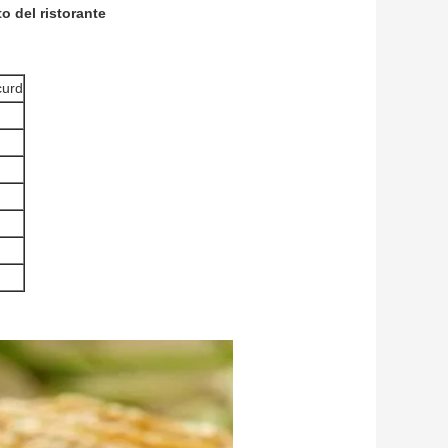
o del ristorante
curd