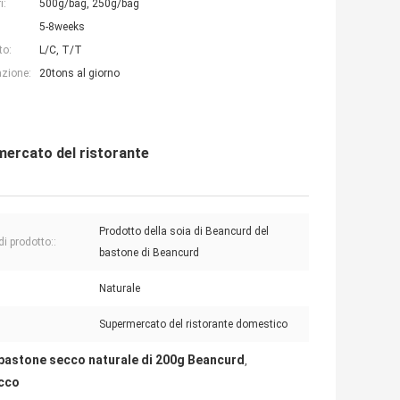
i:
500g/bag, 250g/bag
5-8weeks
to:
L/C, T/T
azione:
20tons al giorno
mercato del ristorante
Prodotto della soia di Beancurd del
i prodotto::
bastone di Beancurd
:
Naturale
Supermercato del ristorante domestico
bastone secco naturale di 200g Beancurd
,
ecco