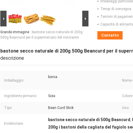
Imballaggi particolar
Tempi di consegna:
Termini di pagamen
Capacità di aliment
Grande immagine :
bastone secco naturale di 200g
Contatto
500g Beancurd per il supermercato del ristorante
bastone secco naturale di 200g 500g Beancurd per il super
descrizione
borsa
Imballaggio::
Nome d
Ingrediente primario:
Soia
Colore
Tipo:
Bean Curd Stick
Uso:
bastone secco naturale di 500g Beancurd
,
Evidenziare:
200g i bastoni della cagliata del fagiolo s