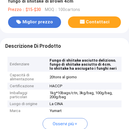
fungo di shiitake di Brown 4cm
Prezzo：$15-$30
MOQ：100cartons
Miglior prezzo
Contattaci
Descrizione Di Prodotto
,
Fungo di shiitake asciutto delizioso
Evidenziare
,
fungo di shiitake asciutto di 4cm
lo shiitake ha asciugato i funghi neri
Capacità di
20tons al giorno
alimentazione
Certificazione
HACCP
Imballaggi
1kg*10bags/ctn, 3kg/bag, 100g/bag,
particolari
200g/bag
Luogo di origine
La CINA
Marca
Yumart
Osservi più