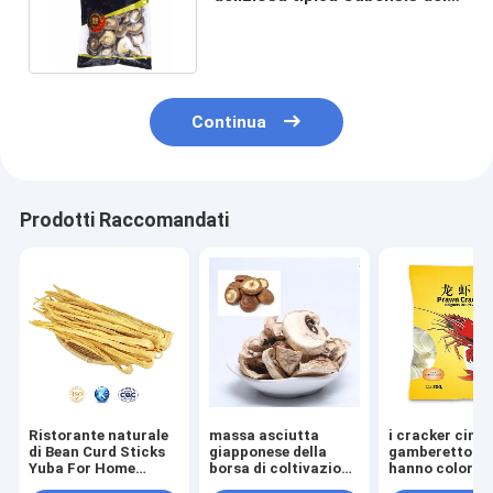
fungo di shiitake di Brown 4cm
Continua
Prodotti Raccomandati
Ristorante naturale
massa asciutta
i cracker cines
di Bean Curd Sticks
giapponese della
gamberetto 2
Yuba For Home
borsa di coltivazione
hanno colorato
secco 200g
del fungo di shiitake
chip del gamb