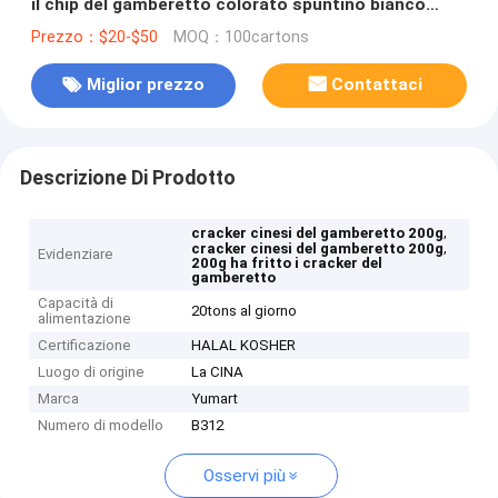
il chip del gamberetto colorato spuntino bianco
rosso
Prezzo：$20-$50
MOQ：100cartons
Miglior prezzo
Contattaci
Descrizione Di Prodotto
,
cracker cinesi del gamberetto 200g
,
cracker cinesi del gamberetto 200g
Evidenziare
200g ha fritto i cracker del
gamberetto
Capacità di
20tons al giorno
alimentazione
Certificazione
HALAL KOSHER
Luogo di origine
La CINA
Marca
Yumart
Numero di modello
B312
Osservi più