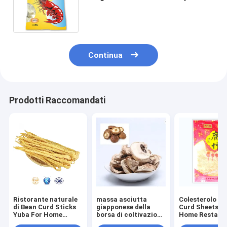
gamberetto colorato spuntino
bianco rosso
Continua
Prodotti Raccomandati
Ristorante naturale
massa asciutta
Colesterolo Be
di Bean Curd Sticks
giapponese della
Curd Sheets F
Yuba For Home
borsa di coltivazione
Home Restaur
secco 200g
del fungo di shiitake
secco naturale