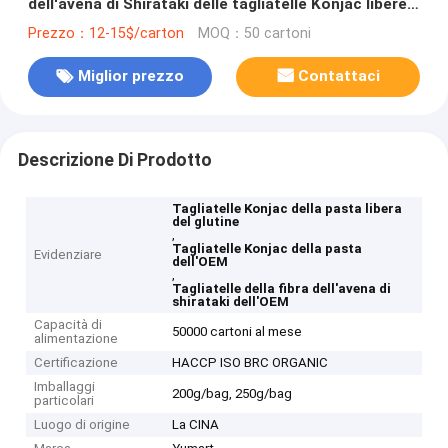
dell'avena di Shirataki delle tagliatelle Konjac libere
della pasta del glutine dell'OEM
Prezzo：12-15$/carton
MOQ：50 cartoni
Miglior prezzo
Contattaci
Descrizione Di Prodotto
Tagliatelle Konjac della pasta libera
del glutine
,
Tagliatelle Konjac della pasta
Evidenziare
dell'OEM
,
Tagliatelle della fibra dell'avena di
shirataki dell'OEM
Capacità di
50000 cartoni al mese
alimentazione
Certificazione
HACCP ISO BRC ORGANIC
Imballaggi
200g/bag, 250g/bag
particolari
Luogo di origine
La CINA