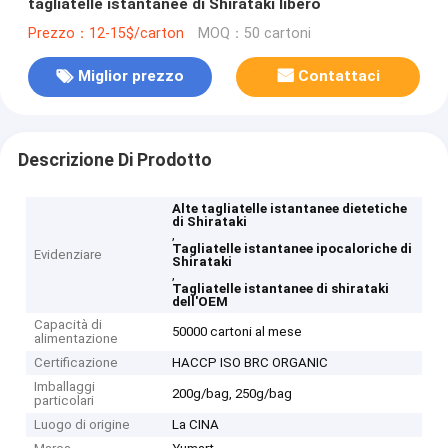
tagliatelle istantanee di Shirataki libero
Prezzo：12-15$/carton
MOQ：50 cartoni
Miglior prezzo
Contattaci
Descrizione Di Prodotto
Alte tagliatelle istantanee dietetiche
di Shirataki
,
Tagliatelle istantanee ipocaloriche di
Evidenziare
Shirataki
,
Tagliatelle istantanee di shirataki
dell'OEM
Capacità di
50000 cartoni al mese
alimentazione
Certificazione
HACCP ISO BRC ORGANIC
Imballaggi
200g/bag, 250g/bag
particolari
Luogo di origine
La CINA