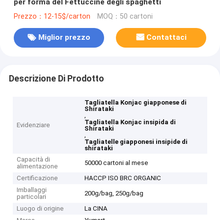
per forma del Fettuccine degli spaghetti
Prezzo：12-15$/carton
MOQ：50 cartoni
Miglior prezzo
Contattaci
Descrizione Di Prodotto
Tagliatella Konjac giapponese di
Shirataki
,
Tagliatella Konjac insipida di
Evidenziare
Shirataki
,
Tagliatelle giapponesi insipide di
shirataki
Capacità di
50000 cartoni al mese
alimentazione
Certificazione
HACCP ISO BRC ORGANIC
Imballaggi
200g/bag, 250g/bag
particolari
Luogo di origine
La CINA