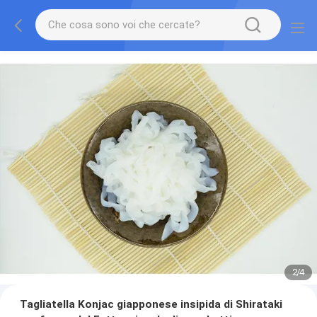
2
/
4
Tagliatella Konjac giapponese insipida di Shirataki