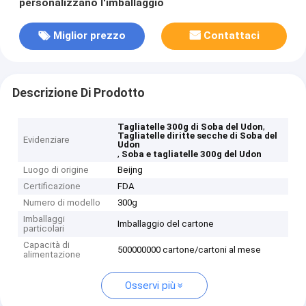
personalizzano l'imballaggio
Miglior prezzo
Contattaci
Descrizione Di Prodotto
,
Tagliatelle 300g di Soba del Udon
Tagliatelle diritte secche di Soba del
Evidenziare
Udon
,
Soba e tagliatelle 300g del Udon
Luogo di origine
Beijng
Certificazione
FDA
Numero di modello
300g
Imballaggi
Imballaggio del cartone
particolari
Capacità di
500000000 cartone/cartoni al mese
alimentazione
Osservi più