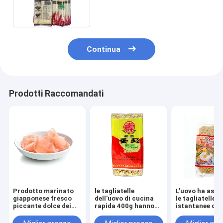
personalizzano l'imballaggio
Continua
Prodotti Raccomandati
Prodotto marinato
le tagliatelle
L'uovo ha asci
giapponese fresco
dell'uovo di cucina
le tagliatelle
piccante dolce dei
rapida 400g hanno
istantanee cine
sushi di Ginger
asciugato non Fried
galleggiament
Sliced And Strip For
Instant Halal
ammassa cuci