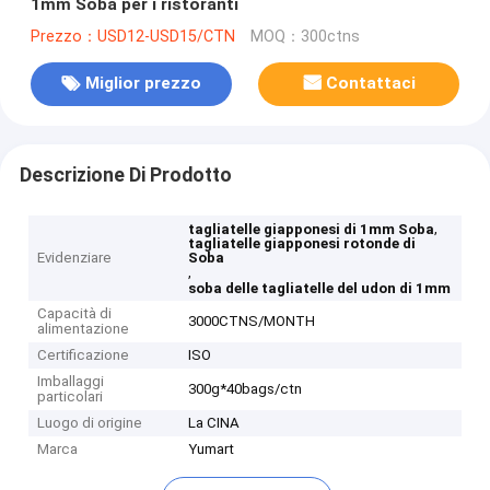
1mm Soba per i ristoranti
Prezzo：USD12-USD15/CTN
MOQ：300ctns
Miglior prezzo
Contattaci
Descrizione Di Prodotto
,
tagliatelle giapponesi di 1mm Soba
tagliatelle giapponesi rotonde di
Evidenziare
Soba
,
soba delle tagliatelle del udon di 1mm
Capacità di
3000CTNS/MONTH
alimentazione
Certificazione
ISO
Imballaggi
300g*40bags/ctn
particolari
Luogo di origine
La CINA
Marca
Yumart