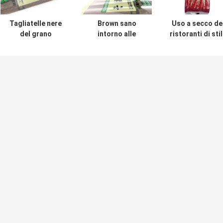
Tagliatelle nere
Brown sano
Uso a secco de
del grano
intorno alle
ristoranti di sti
saraceno del
tagliatelle
giapponese dell
Udon 1kg delle
giapponesi di
tagliatelle di
tagliatelle
1mm Soba per i
Soba del Udon
ipocaloriche di
ristoranti
dell'asiatico 60
Soba
Las
Briciole di pane giapponesi di Panko
agliatelle
1kg briciole di pane giapponesi croccanti
grano
di bianco 6mm Panko per il pollo
apponese
Il pane bianco di Panko di HACCP sbriciola
inese delle
i fiocchi giapponesi di Panko per i
raceno di
supermercati
Briciole di pane giapponesi di Panko dei
araceno del
fiocchi Fried Foods Surface Coating
caloriche di