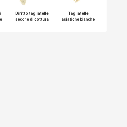
i
Diritto tagliatelle
Tagliatelle
le
secche di cottura
asiatiche bianche
e
del Udon di 3mm
di Soba del Udon
per le cucine
500g per le cucine
giapponesi dei
coreane
0g
sushi
giapponesi
ciare messaggio