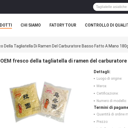
DOTTI
CHI SIAMO
FATORY TOUR
CONTROLLO DI QUALI
o Della Tagliatella Di Ramen Del Carburatore Basso Fatto A Mano 180
OEM fresco della tagliatella di ramen del carburator
Dettagli:
Luogo di origine:
Marca:
Certificazione:
Numero di modello:
Termini di pagame
Quantità di ordine 
Prezzo: