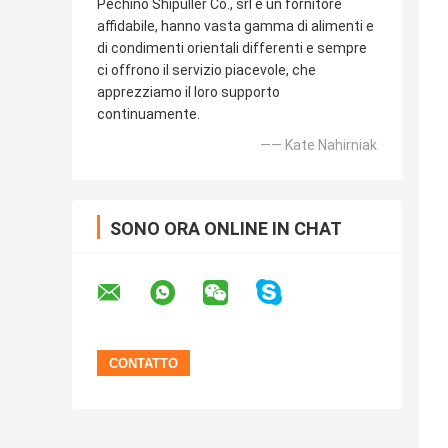
Pechino Shipuller Co., srl è un fornitore
affidabile, hanno vasta gamma di alimenti e
di condimenti orientali differenti e sempre
ci offrono il servizio piacevole, che
apprezziamo il loro supporto
continuamente.
—— Kate Nahirniak
SONO ORA ONLINE IN CHAT