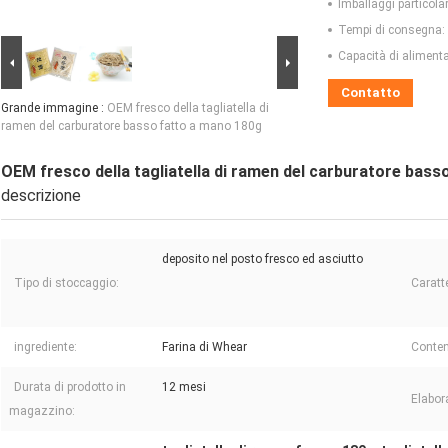
Imballaggi particolar
Tempi di consegna:
Capacità di aliment
Contatto
Grande immagine :
OEM fresco della tagliatella di
ramen del carburatore basso fatto a mano 180g
OEM fresco della tagliatella di ramen del carburatore bas
descrizione
deposito nel posto fresco ed asciutto
Tipo di stoccaggio:
Caratte
ingrediente:
Farina di Whear
Conten
Durata di prodotto in
12 mesi
Elabora
magazzino: