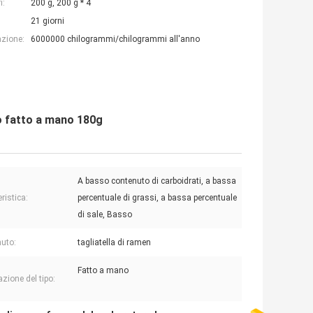
i:
200 g, 200 g * 4
21 giorni
azione:
6000000 chilogrammi/chilogrammi all'anno
so fatto a mano 180g
A basso contenuto di carboidrati, a bassa
ristica:
percentuale di grassi, a bassa percentuale
di sale, Basso
uto:
tagliatella di ramen
Fatto a mano
zione del tipo: