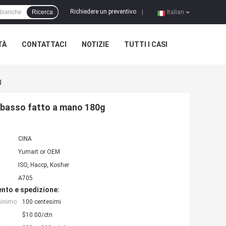
Richiedere un preventivo
Ricerca
|
Italian
TÀ
CONTATTACI
NOTIZIE
TUTTI I CASI
g
e basso fatto a mano 180g
CINA
Yumart or OEM
ISO, Haccp, Kosher
A705
nto e spedizione:
minimo:
100 centesimi
$10.00/ctn