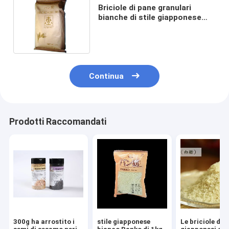
Briciole di pane granulari
bianche di stile giapponese
230g per cotto e Fried Dishes
Continua
Prodotti Raccomandati
300g ha arrostito i
stile giapponese
Le briciole di 