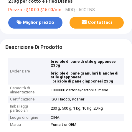
230g per cotto e Fried Dishes
Prezzo：$10.00-$15.00/ctn
MOQ：50CTNS
Miglior prezzo
Contattaci
Descrizione Di Prodotto
briciole di pane di stile giapponese
230g
,
Evidenziare
briciole di pane granulari bianche di
stile giapponese
,
briciole di pane giapponesi 230g
Capacità di
1000000 cartone/cartoni al mese
alimentazione
Certificazione
ISO, Haccp, Kosher
Imballaggi
230 g, 500 g, 1 kg, 10 kg, 20 kg
particolari
Luogo di origine
CINA
Marca
Yumart or OEM