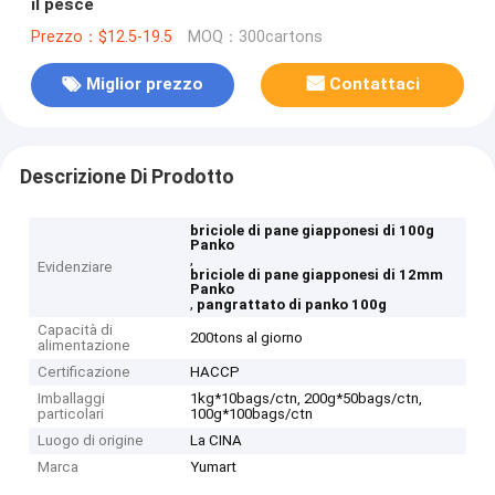
il pesce
Prezzo：$12.5-19.5
MOQ：300cartons
Miglior prezzo
Contattaci
Descrizione Di Prodotto
briciole di pane giapponesi di 100g
Panko
,
Evidenziare
briciole di pane giapponesi di 12mm
Panko
,
pangrattato di panko 100g
Capacità di
200tons al giorno
alimentazione
Certificazione
HACCP
Imballaggi
1kg*10bags/ctn, 200g*50bags/ctn,
particolari
100g*100bags/ctn
Luogo di origine
La CINA
Marca
Yumart