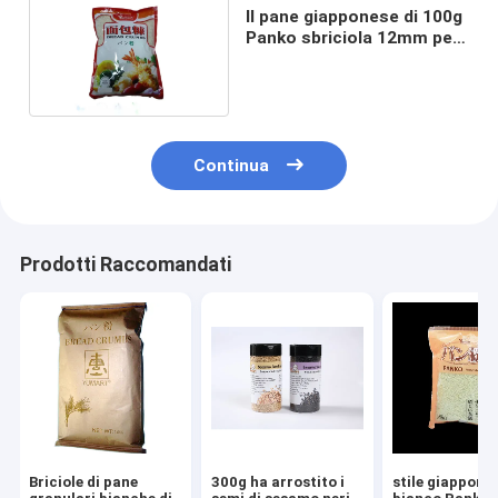
Il pane giapponese di 100g
Panko sbriciola 12mm per
il pesce
Continua
Prodotti Raccomandati
Briciole di pane
300g ha arrostito i
stile giappone