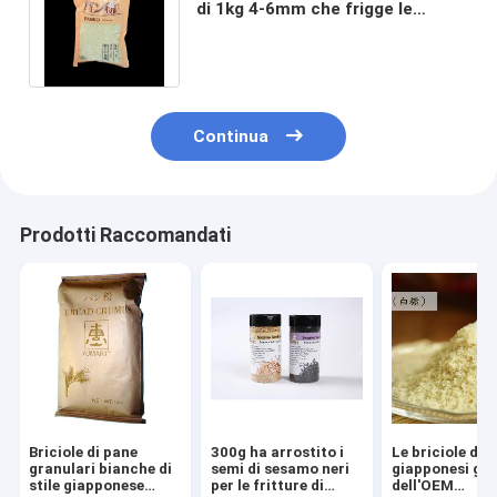
di 1kg 4-6mm che frigge le
bistecche del pesce e di manzo
del pollo
Continua
Prodotti Raccomandati
Briciole di pane
300g ha arrostito i
Le briciole di 
granulari bianche di
semi di sesamo neri
giapponesi gia
stile giapponese
per le fritture di
dell'OEM