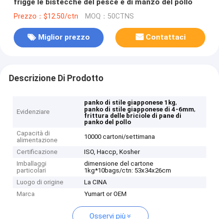
frigge le bistecche del pesce e di manzo del pollo
Prezzo：$12.50/ctn
MOQ：50CTNS
Miglior prezzo
Contattaci
Descrizione Di Prodotto
,
panko di stile giapponese 1kg
,
panko di stile giapponese di 4-6mm
Evidenziare
frittura delle briciole di pane di
panko del pollo
Capacità di
10000 cartoni/settimana
alimentazione
Certificazione
ISO, Haccp, Kosher
Imballaggi
dimensione del cartone
particolari
1kg*10bags/ctn: 53x34x26cm
Luogo di origine
La CINA
Marca
Yumart or OEM
Osservi più