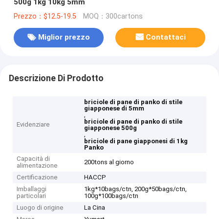
500g 1kg 10kg 5mm
Prezzo：$12.5-19.5
MOQ：300cartons
Miglior prezzo
Contattaci
Descrizione Di Prodotto
briciole di pane di panko di stile
giapponese di 5mm
,
briciole di pane di panko di stile
Evidenziare
giapponese 500g
,
briciole di pane giapponesi di 1kg
Panko
Capacità di
200tons al giorno
alimentazione
Certificazione
HACCP
Imballaggi
1kg*10bags/ctn, 200g*50bags/ctn,
particolari
100g*100bags/ctn
Luogo di origine
La Cina