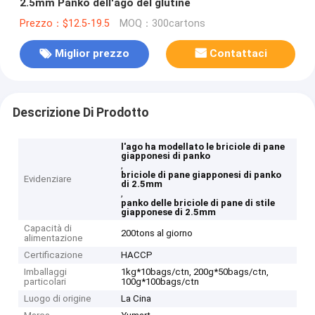
2.5mm Panko dell'ago del glutine
Prezzo：$12.5-19.5
MOQ：300cartons
Miglior prezzo
Contattaci
Descrizione Di Prodotto
l'ago ha modellato le briciole di pane
giapponesi di panko
,
briciole di pane giapponesi di panko
Evidenziare
di 2.5mm
,
panko delle briciole di pane di stile
giapponese di 2.5mm
Capacità di
200tons al giorno
alimentazione
Certificazione
HACCP
Imballaggi
1kg*10bags/ctn, 200g*50bags/ctn,
particolari
100g*100bags/ctn
Luogo di origine
La Cina