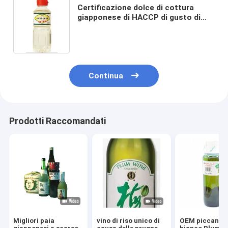
Certificazione dolce di cottura
giapponese di HACCP di gusto di
causa del vino di 300ML 1.8L
Continua
Prodotti Raccomandati
Migliori paia
vino di riso unico di
OEM piccante