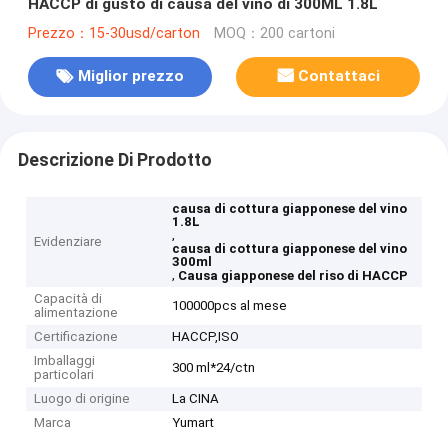
HACCP di gusto di causa del vino di 300ML 1.8L
Prezzo：15-30usd/carton
MOQ：200 cartoni
Miglior prezzo
Contattaci
Descrizione Di Prodotto
causa di cottura giapponese del vino
1.8L
,
Evidenziare
causa di cottura giapponese del vino
300ml
,
Causa giapponese del riso di HACCP
Capacità di
100000pcs al mese
alimentazione
Certificazione
HACCP,ISO
Imballaggi
300 ml*24/ctn
particolari
Luogo di origine
La CINA
Marca
Yumart