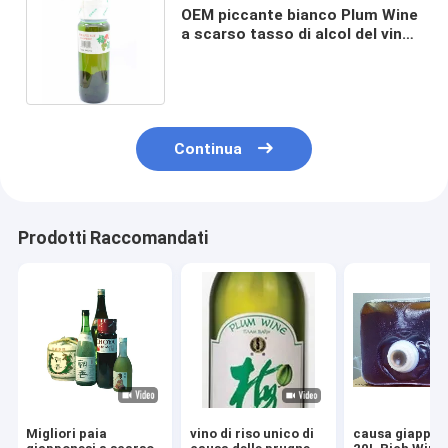
OEM piccante bianco Plum Wine
a scarso tasso di alcol del vino
del giapponese di causa 720ml
Continua
Prodotti Raccomandati
Migliori paia
vino di riso unico di
causa giappon