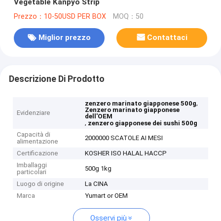
Vegetable Kanpyo Strip
Prezzo：10-50USD PER BOX
MOQ：50
Miglior prezzo
Contattaci
Descrizione Di Prodotto
,
zenzero marinato giapponese 500g
Zenzero marinato giapponese
Evidenziare
dell'OEM
,
zenzero giapponese dei sushi 500g
Capacità di
2000000 SCATOLE AI MESI
alimentazione
Certificazione
KOSHER ISO HALAL HACCP
Imballaggi
500g 1kg
particolari
Luogo di origine
La CINA
Marca
Yumart or OEM
Osservi più