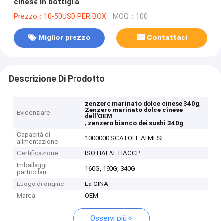
cinese in bottiglia
Prezzo：10-50USD PER BOX
MOQ：100
Miglior prezzo
Contattaci
Descrizione Di Prodotto
,
zenzero marinato dolce cinese 340g
Zenzero marinato dolce cinese
Evidenziare
dell'OEM
,
zenzero bianco dei sushi 340g
Capacità di
1000000 SCATOLE AI MESI
alimentazione
Certificazione
ISO HALAL HACCP
Imballaggi
160G, 190G, 340G
particolari
Luogo di origine
La CINA
Marca
OEM
Osservi più