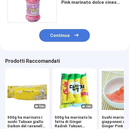
Pink marinato dolce cinese
in bottiglia
Continua
Prodotti Raccomandati
500g ha marinato i
500g ha marinato la
Sushi marinati
sushi Takuan giallo
fetta di Ginger
giapponesi aff
Daikon del ravanello
Radish Takuan
Ginger Pink & 