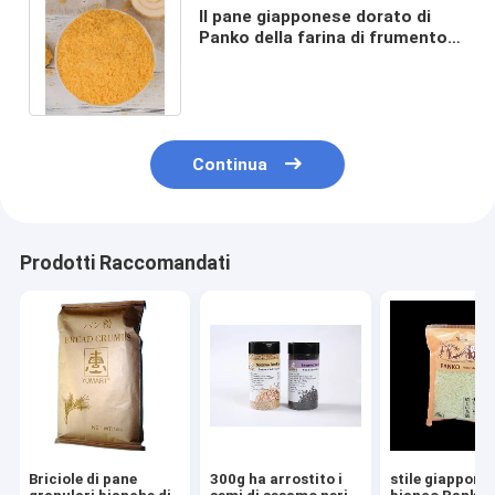
Il pane giapponese dorato di
Panko della farina di frumento
sbriciola il rivestimento di
superficie
Continua
Prodotti Raccomandati
Briciole di pane
300g ha arrostito i
stile giappone