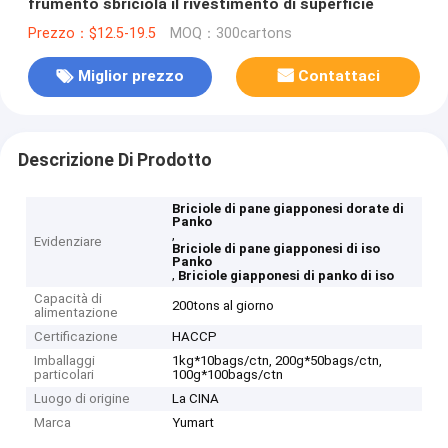
frumento sbriciola il rivestimento di superficie
Prezzo：$12.5-19.5
MOQ：300cartons
Miglior prezzo
Contattaci
Descrizione Di Prodotto
Briciole di pane giapponesi dorate di
Panko
,
Evidenziare
Briciole di pane giapponesi di iso
Panko
,
Briciole giapponesi di panko di iso
Capacità di
200tons al giorno
alimentazione
Certificazione
HACCP
Imballaggi
1kg*10bags/ctn, 200g*50bags/ctn,
particolari
100g*100bags/ctn
Luogo di origine
La CINA
Marca
Yumart