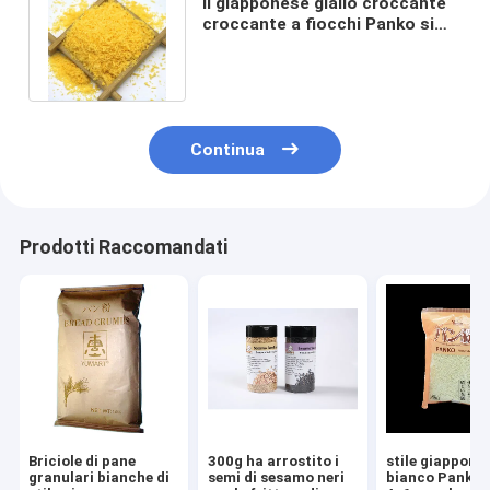
Il giapponese giallo croccante
croccante a fiocchi Panko si
sfalda odore al forno del pane
Continua
Prodotti Raccomandati
Briciole di pane
300g ha arrostito i
stile giappone
granulari bianche di
semi di sesamo neri
bianco Panko d