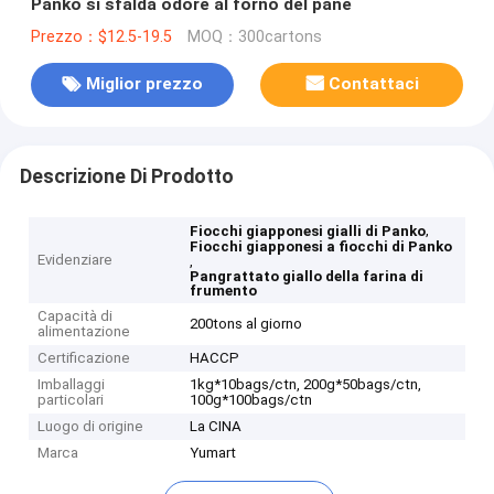
Panko si sfalda odore al forno del pane
Prezzo：$12.5-19.5
MOQ：300cartons
Miglior prezzo
Contattaci
Descrizione Di Prodotto
,
Fiocchi giapponesi gialli di Panko
Fiocchi giapponesi a fiocchi di Panko
Evidenziare
,
Pangrattato giallo della farina di
frumento
Capacità di
200tons al giorno
alimentazione
Certificazione
HACCP
Imballaggi
1kg*10bags/ctn, 200g*50bags/ctn,
particolari
100g*100bags/ctn
Luogo di origine
La CINA
Marca
Yumart