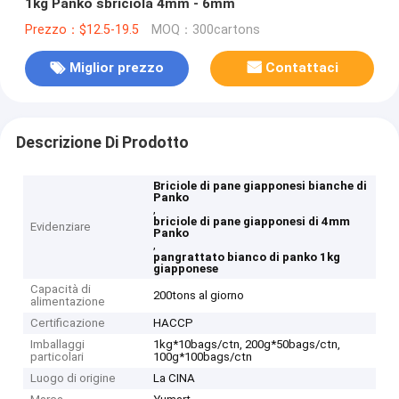
1kg Panko sbriciola 4mm - 6mm
Prezzo：$12.5-19.5
MOQ：300cartons
Miglior prezzo
Contattaci
Descrizione Di Prodotto
Briciole di pane giapponesi bianche di
Panko
,
briciole di pane giapponesi di 4mm
Evidenziare
Panko
,
pangrattato bianco di panko 1kg
giapponese
Capacità di
200tons al giorno
alimentazione
Certificazione
HACCP
Imballaggi
1kg*10bags/ctn, 200g*50bags/ctn,
particolari
100g*100bags/ctn
Luogo di origine
La CINA