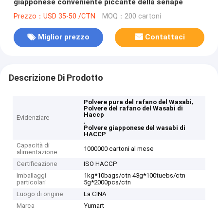
giapponese conveniente piccante della senape
Prezzo：USD 35-50 /CTN
MOQ：200 cartoni
Miglior prezzo
Contattaci
Descrizione Di Prodotto
,
Polvere pura del rafano del Wasabi
Polvere del rafano del Wasabi di
Haccp
Evidenziare
,
Polvere giapponese del wasabi di
HACCP
Capacità di
1000000 cartoni al mese
alimentazione
Certificazione
ISO HACCP
Imballaggi
1kg*10bags/ctn 43g*100tuebs/ctn
particolari
5g*2000pcs/ctn
Luogo di origine
La CINA
Marca
Yumart