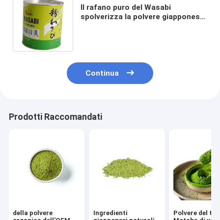
Il rafano puro del Wasabi
spolverizza la polvere giapponese
conveniente piccante della
senape
Continua
Prodotti Raccomandati
della polvere
Ingredienti
Polvere del tè 