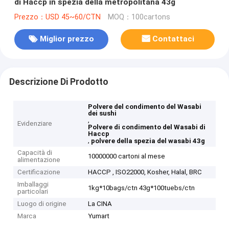
di Haccp in spezia della metropolitana 43g
Prezzo：USD 45~60/CTN
MOQ：100cartons
Miglior prezzo
Contattaci
Descrizione Di Prodotto
Polvere del condimento del Wasabi
dei sushi
,
Evidenziare
Polvere di condimento del Wasabi di
Haccp
,
polvere della spezia del wasabi 43g
Capacità di
10000000 cartoni al mese
alimentazione
Certificazione
HACCP , ISO22000, Kosher, Halal, BRC
Imballaggi
1kg*10bags/ctn 43g*100tuebs/ctn
particolari
Luogo di origine
La CINA
Marca
Yumart