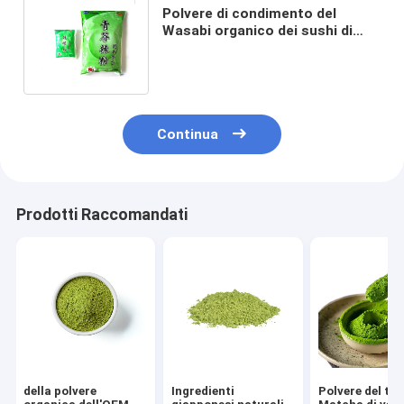
Polvere di condimento del
Wasabi organico dei sushi di
Haccp in spezia della
metropolitana 43g
Continua
Prodotti Raccomandati
della polvere
Ingredienti
Polvere del tè 