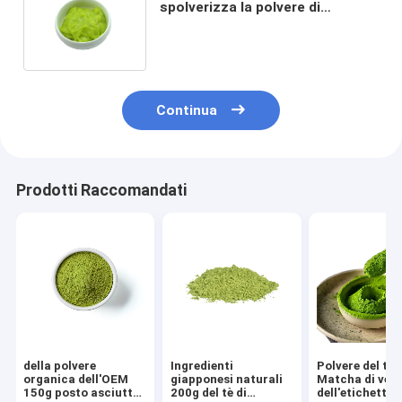
spolverizza la polvere di
condimento 43g di Swasabi in
metropolitana
Continua
Prodotti Raccomandati
della polvere
Ingredienti
Polvere del tè 
organica dell'OEM
giapponesi naturali
Matcha di ver
150g posto asciutto
200g del tè di
dell'etichetta 