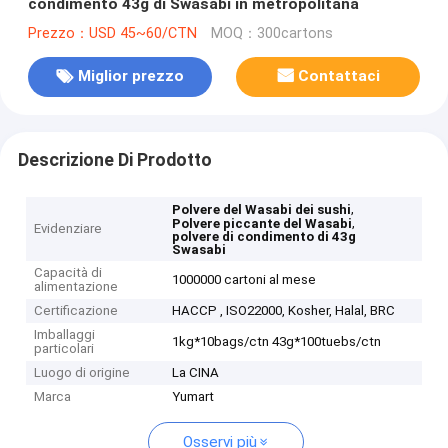
condimento 43g di Swasabi in metropolitana
Prezzo：USD 45~60/CTN
MOQ：300cartons
Miglior prezzo
Contattaci
Descrizione Di Prodotto
,
Polvere del Wasabi dei sushi
,
Polvere piccante del Wasabi
Evidenziare
polvere di condimento di 43g
Swasabi
Capacità di
1000000 cartoni al mese
alimentazione
Certificazione
HACCP , ISO22000, Kosher, Halal, BRC
Imballaggi
1kg*10bags/ctn 43g*100tuebs/ctn
particolari
Luogo di origine
La CINA
Marca
Yumart
Osservi più