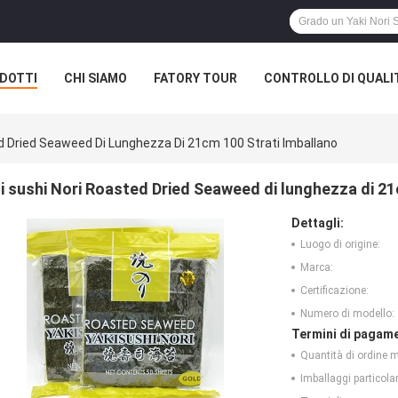
DOTTI
CHI SIAMO
FATORY TOUR
CONTROLLO DI QUALI
ed Dried Seaweed Di Lunghezza Di 21cm 100 Strati Imballano
i sushi Nori Roasted Dried Seaweed di lunghezza di 21
Dettagli:
Luogo di origine:
Marca:
Certificazione:
Numero di modello:
Termini di pagame
Quantità di ordine 
Imballaggi particolar