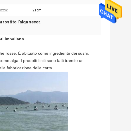
ezza:
21cm
rrostito l'alga secca
,
ti imballano
ghe rosse. È abituato come ingrediente dei sushi,
e alga. I prodotti finiti sono fatti tramite un
lla fabbricazione della carta.