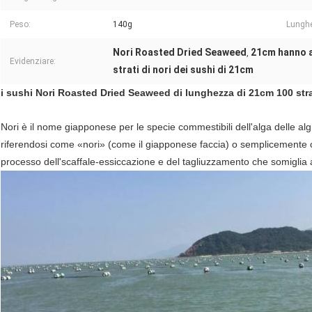
Peso:
140g
Lungh
Nori Roasted Dried Seaweed
21cm hanno a
,
Evidenziare:
strati di nori dei sushi di 21cm
i sushi Nori Roasted Dried Seaweed di lunghezza di 21cm 100 stra
Nori è il nome giapponese per le specie commestibili dell'alga delle al
riferendosi come «nori» (come il giapponese faccia) o semplicemente com
processo dell'scaffale-essiccazione e del tagliuzzamento che somiglia a