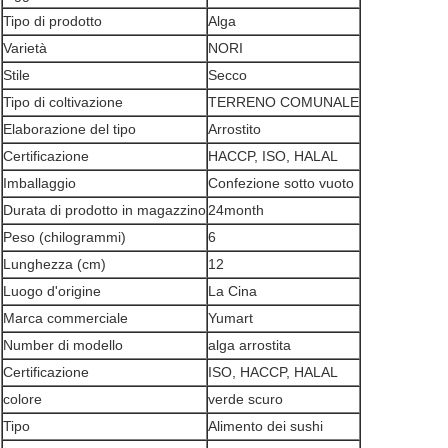
Tipo di prodotto
Alga
Varietà
NORI
Stile
Secco
Tipo di coltivazione
TERRENO COMUNALE
Elaborazione del tipo
Arrostito
Certificazione
HACCP, ISO, HALAL
Imballaggio
Confezione sotto vuoto
Durata di prodotto in magazzino
24month
Peso (chilogrammi)
6
Lasciate un messaggio
Lunghezza (cm)
12
Luogo d'origine
La Cina
Ti richiameremo presto!
Marca commerciale
Yumart
Number di modello
alga arrostita
Certificazione
ISO, HACCP, HALAL
colore
verde scuro
Tipo
Alimento dei sushi