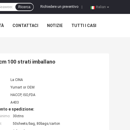
Richiedere un preventivo
Ricerca
|
Italian
TÀ
CONTATTACI
NOTIZIE
TUTTI I CASI
cm 100 strati imballano
La CINA
Yumart or OEM
HACCP, ISO,FDA
A403
nto e spedizione:
minimo:
30ctns
i:
50sheets/bag, 80bags/carton