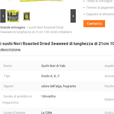
Tempi di consegna:
Termini di pagamen
Capacità di aliment
Contatto
Grande immagine :
i sushi Nori Roasted Dried
Seaweed di lunghezza di 21cm 100 strati imballano
i sushi Nori Roasted Dried Seaweed di lunghezza di 21cm 10
descrizione
Nome:
Sushi Nori di Yaki
Aspett
Tipo:
Grado A, B, C
stocca
Sapore:
odore dell'alga, fragrante
Pacche
Durata di prodotto in
18months
Elabor
magazzino:
Luogo d'origine::
La CINA
Gusto: