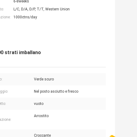
6-8weeks
to:
L/C, D/A, D/P, T/T, Western Union
azione:
1000ctns/day
0 strati imballano
o:
Verde scuro
ggio:
Nel posto asciutto e fresco
tto:
vuoto
Arrostito
azione:
Croccante