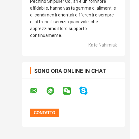
Pechino Shipuller Co., srl è un fornitore
affidabile, hanno vasta gamma di alimenti e
di condimenti orientali differenti e sempre
ci offrono il servizio piacevole, che
apprezziamo il loro supporto
continuamente.
—— Kate Nahirniak
SONO ORA ONLINE IN CHAT