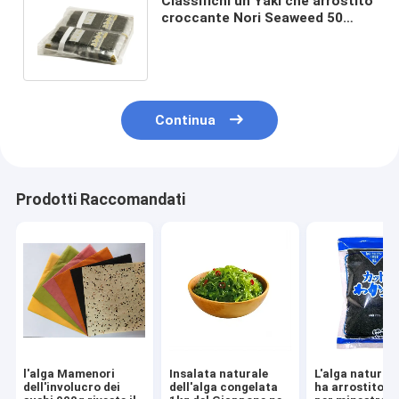
Classifichi un Yaki che arrostito
croccante Nori Seaweed 50
riveste il rotolamento della
mano
Continua
Prodotti Raccomandati
l'alga Mamenori
Insalata naturale
L'alga natural
dell'involucro dei
dell'alga congelata
ha arrostito 