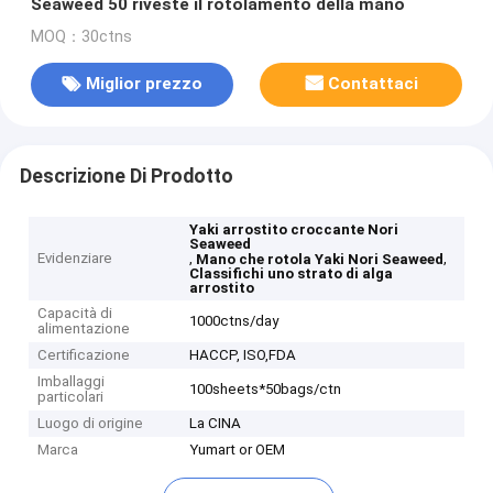
Seaweed 50 riveste il rotolamento della mano
MOQ：30ctns
Miglior prezzo
Contattaci
Descrizione Di Prodotto
Yaki arrostito croccante Nori
Seaweed
Evidenziare
,
,
Mano che rotola Yaki Nori Seaweed
Classifichi uno strato di alga
arrostito
Capacità di
1000ctns/day
alimentazione
Certificazione
HACCP, ISO,FDA
Imballaggi
100sheets*50bags/ctn
particolari
Luogo di origine
La CINA
Marca
Yumart or OEM