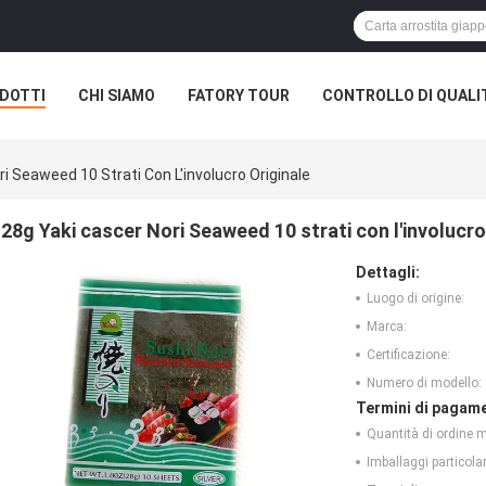
DOTTI
CHI SIAMO
FATORY TOUR
CONTROLLO DI QUALI
i Seaweed 10 Strati Con L'involucro Originale
28g Yaki cascer Nori Seaweed 10 strati con l'involucro
Dettagli:
Luogo di origine:
Marca:
Certificazione:
Numero di modello:
Termini di pagame
Quantità di ordine 
Imballaggi particolar