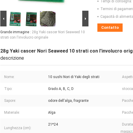
Tempi di consegna:
Termini di pagamen
Capacità di aliment
Contatto
Grande immagine :
28g Yaki cascer Nori Seaweed 10
strati con l'involucro originale
28g Yaki cascer Nori Seaweed 10 strati con l'involucro orig
descrizione
Nome:
10 sushi Nori di Yaki degli strati
Aspett
Tipo:
Grado A, B, C, D
stocca
Sapore:
odore dell'alga, fragrante
Pacche
Materiale:
Alga
Pacche
21*24
Durata
Lunghezza (cm):
magazz