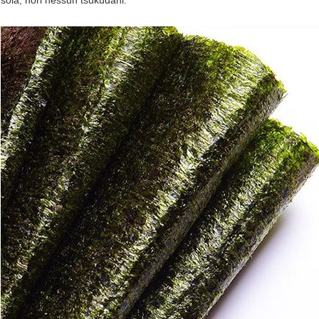
soia, nori nessun tsukudani.