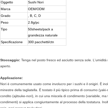
Oggetto
Sushi Nori
Marca
OEM/ODM
Grado
, B, C, D
Peso
2.8g/pc
Tipo
50sheets/pack a
grandezza naturale
Specificazione
300 pacchetti/ctn
Stoccaggio:
Tenga nel posto fresco ed asciutto senza sole. L'umidità
aperto.
Applicazione:
Nori è comunemente usato come involucro per i sushi e il onigiri. È in
minestre della tagliatella. È tostato il più tipico prima di consumo (yak
condito (ajitsuke-nori), in cui una miscela di condimento (variabile, ma
condimenti) si applica congiuntamente al processo della tostatura. In