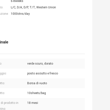
6-8weeks
to:
L/C, D/A, D/P, T/T, Western Union
azione:
1000ctns/day
inale
o:
verde scuro, dorato
ggio:
posto asciutto e fresco
tto:
Borsa di vuoto
tto:
10sheets/bag
 di prodotto in
18 mesi
ino: