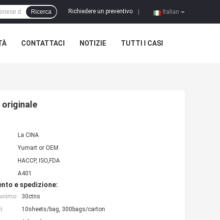
Richiedere un preventivo
Ricerca
|
Italian
TÀ
CONTATTACI
NOTIZIE
TUTTI I CASI
 originale
La CINA
Yumart or OEM
HACCP, ISO,FDA
A401
nto e spedizione:
minimo:
30ctns
i:
10sheets/bag, 300bags/carton