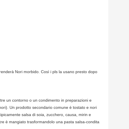
 renderà Nori morbido. Così i pls la usano presto dopo
oltre un contorno o un condimento in preparazioni e
i-nori). Un prodotto secondario comune è tostato e nori
 tipicamente salsa di soia, zucchero, causa, mirin e
oltre è mangiato trasformandolo una pasta salsa-condita