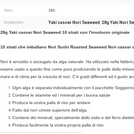
Peso:
28G
Yaki cascer Nori Seaweed
28g Yaki Nori S
Evidenziare:
,
28g Yaki cascer Nori Seaweed 10 strati con l'involucro originale
10 strati che imballano Nori Sushi Roasted Seaweed Nori cascer c
Nori è arrostito o asciugato da alga naturale. Ha utilizzato nella fabbric
essere usato a questo fine come pure producendo le palle della minestra
mare e di clima per la crescita di nori. C'è gradi differenti ed il gusto 
Ogni alga è separata individualmente con il pacchetto Soggiorno
Contiene le vitamine ed i minerali per i buona salute
Produca la vostra palla di riso per andare
Fatto dal nori cinese superiore dell'alga
Contiene dei minerali, specialmente dello iodio e del ferro dieteti
Produca facilmente la vostra propria palla di riso