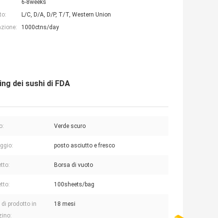
6-8weeks
to:
L/C, D/A, D/P, T/T, Western Union
azione:
1000ctns/day
ing dei sushi di FDA
o:
Verde scuro
ggio:
posto asciutto e fresco
tto:
Borsa di vuoto
tto:
100sheets/bag
 di prodotto in
18 mesi
ino: