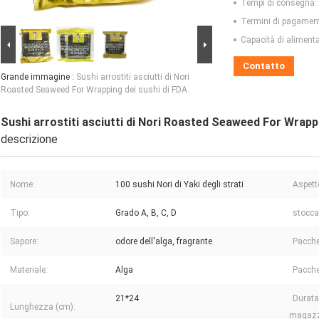
Tempi di consegna:
Termini di pagamen
Capacità di aliment
Contatto
Grande immagine :
Sushi arrostiti asciutti di Nori
Roasted Seaweed For Wrapping dei sushi di FDA
Sushi arrostiti asciutti di Nori Roasted Seaweed For Wrapp
descrizione
Nome:
100 sushi Nori di Yaki degli strati
Aspett
Tipo:
Grado A, B, C, D
stocca
Sapore:
odore dell'alga, fragrante
Pacche
Materiale:
Alga
Pacche
21*24
Durata
Lunghezza (cm):
magazz