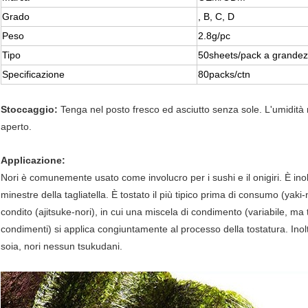
Grado
, B, C, D
Peso
2.8g/pc
Tipo
50sheets/pack a grandez
Specificazione
80packs/ctn
Stoccaggio:
Tenga nel posto fresco ed asciutto senza sole. L'umidità
aperto.
Applicazione:
Nori è comunemente usato come involucro per i sushi e il onigiri. È in
minestre della tagliatella. È tostato il più tipico prima di consumo (yak
condito (ajitsuke-nori), in cui una miscela di condimento (variabile, ma
condimenti) si applica congiuntamente al processo della tostatura. In
soia, nori nessun tsukudani.