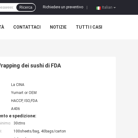
Richiedere un preventivo
Ricerca
|
Italian
TÀ
CONTATTACI
NOTIZIE
TUTTI I CASI
rapping dei sushi di FDA
La CINA
Yumart or OEM
HACCP, ISO,FDA
A406
nto e spedizione:
minimo:
30ctns
i:
100sheets/bag, 40bags/carton