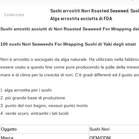
Sushi arrostiti Nori Roasted Seaweed
Sus
,
Evidenziare:
Alga arrostita asciutta di FDA
Sushi arrostiti asciutti di Nori Roasted Seaweed For Wrapping de
100 sushi Nori Seaweeds For Wrapping Sushi di Yaki degli strati
Nori è arrostito o asciugato da alga naturale. Ha utilizzato nella fabbric
essere usato a questo fine come pure producendo le palle della minestra
mare e di clima per la crescita di nori. C'è gradi differenti ed il gusto 
alga arrostita per i sushi
1.
2. più grande base di produzione
3. punto del non bagno, nessun punto morto
4. verde scuro, entrambi i lati lucidi
Oggetto
Sushi Nori
Marca
OEM/ODM