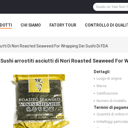
DOTTI
CHI SIAMO
FATORY TOUR
CONTROLLO DI QUALI
iutti Di Nori Roasted Seaweed For Wrapping Dei Sushi Di FDA
Sushi arrostiti asciutti di Nori Roasted Seaweed For W
Dettagli:
Luogo di origine:
Marca:
Certificazione:
Numero di modello:
Termini di pagame
Quantità di ordine 
Imballaggi particolar