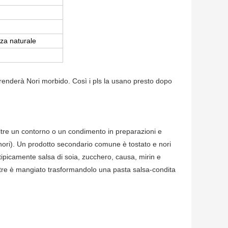
za naturale
 renderà Nori morbido. Così i pls la usano presto dopo
oltre un contorno o un condimento in preparazioni e
i-nori). Un prodotto secondario comune è tostato e nori
 tipicamente salsa di soia, zucchero, causa, mirin e
oltre è mangiato trasformandolo una pasta salsa-condita