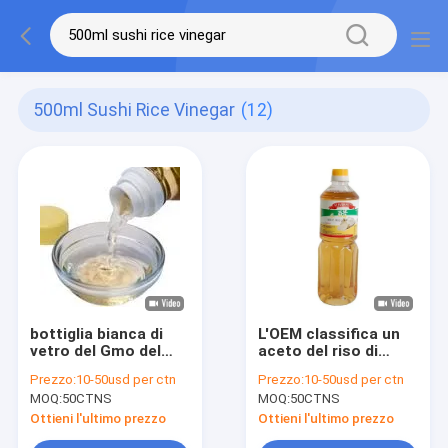
500ml Sushi Rice Vinegar
(12)
bottiglia bianca di
L'OEM classifica un
vetro del Gmo del
aceto del riso di
liquido dell'all'aceto
sushi 500ml per i
Prezzo:
10-50usd per ctn
Prezzo:
10-50usd per ctn
del riso di sushi di
ristoranti di
MOQ:
50CTNS
MOQ:
50CTNS
150ml 500ml non
Supermarkts
Ottieni l'ultimo prezzo
Ottieni l'ultimo prezzo