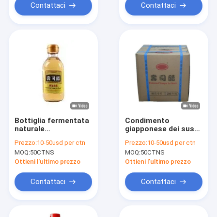
Contattaci
Contattaci
Bottiglia fermentata
Condimento
naturale
giapponese dei sushi
dell'ANIMALE
della radura
Prezzo:
10-50usd per ctn
Prezzo:
10-50usd per ctn
DOMESTICO
dell'all'aceto del riso
MOQ:
50CTNS
MOQ:
50CTNS
dell'all'aceto del riso
di sushi della
di sushi 200ml o
bottiglia di vetro
Ottieni l'ultimo prezzo
Ottieni l'ultimo prezzo
bottiglia di vetro
Contattaci
Contattaci