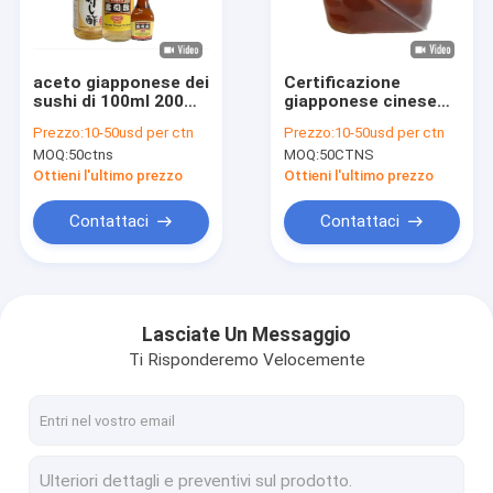
Fatory Tour
Controllo di qualità
aceto giapponese dei
Certificazione
sushi di 100ml 200ml
giapponese cinese
Contattaci
500ml, aceto rosso
fatta di iso di HACCP
Prezzo:
10-50usd per ctn
Prezzo:
10-50usd per ctn
fatto
dell'all'aceto dei
MOQ:
50ctns
MOQ:
50CTNS
sushi
notizie
Ottieni l'ultimo prezzo
Ottieni l'ultimo prezzo
Tutti i casi
Contattaci
Contattaci
Tagliatelle di Soba del Udon
Lasciate Un Messaggio
Ti Risponderemo Velocemente
Briciole di pane giapponesi di Panko
Yaki Nori Seaweed
Zenzero marinato dei sushi