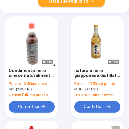
Dai il tuo requisito
Condimento nero
naturale nero
cinese naturalmente
giapponese distillato
fermentato
halal dell'all'aceto del
Prezzo:
10-50usd per ctn
Prezzo:
10-50usd per ctn
dell'all'aceto del riso
riso 18L fatto
MOQ:
50CTNS
MOQ:
50CTNS
di sushi dell'all'aceto
del riso
Ottieni l'ultimo prezzo
Ottieni l'ultimo prezzo
Contattaci
Contattaci