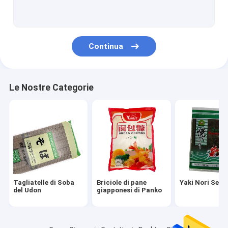
Bastoncini di bambù eliminabili
Salsa di soia scura leggera
Continua
Salsa di condimento giapponese
Vino giapponese di causa
Le Nostre Categorie
Aceto del riso di sushi
Tagliatella Konjac di Shirataki
Hon Dashi Powder
Chili Powder Sauce
Tagliatelle di Soba
Briciole di pane
Yaki Nori Sea
Polvere del Wasabi
del Udon
giapponesi di Panko
Fagioli edamame surgelati