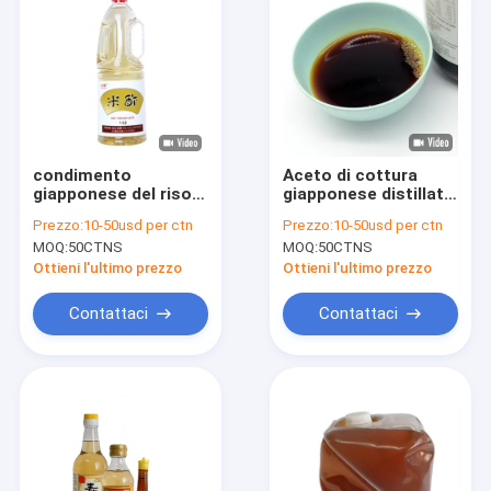
condimento
Aceto di cottura
giapponese del riso
giapponese distillato
di sushi di 100ml
halal dell'all'aceto
Prezzo:
10-50usd per ctn
Prezzo:
10-50usd per ctn
200ml 500ml per
nero del riso
MOQ:
50CTNS
MOQ:
50CTNS
Supermarkts
Ottieni l'ultimo prezzo
Ottieni l'ultimo prezzo
Contattaci
Contattaci
Casa
Prodotti
Chi siamo