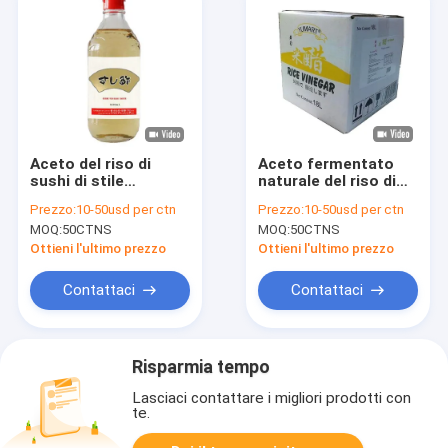
Aceto del riso di
Aceto fermentato
sushi di stile
naturale del riso di
giapponese 100ml 18
sushi nel barilotto
Prezzo:
10-50usd per ctn
Prezzo:
10-50usd per ctn
mesi di tempo dello
molle di vetro 18L
MOQ:
50CTNS
MOQ:
50CTNS
scaffale
della bottiglia 500ml
Ottieni l'ultimo prezzo
Ottieni l'ultimo prezzo
Contattaci
Contattaci
Risparmia tempo
Lasciaci contattare i migliori prodotti con
te.