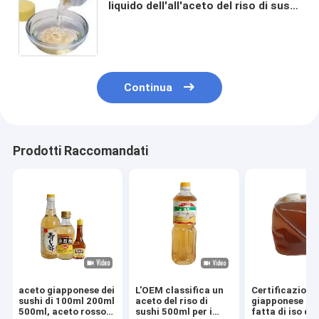
liquido dell'all'aceto del riso di sushi
di 150ml 500ml non
Continua
Prodotti Raccomandati
aceto giapponese dei
L'OEM classifica un
Certificazione
sushi di 100ml 200ml
aceto del riso di
giapponese ci
500ml, aceto rosso
sushi 500ml per i
fatta di iso d