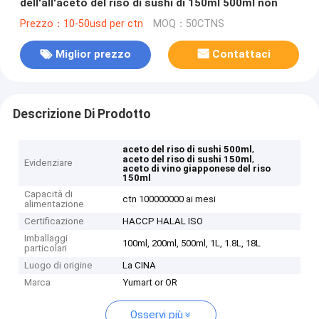
dell'all'aceto del riso di sushi di 150ml 500ml non
Prezzo：10-50usd per ctn
MOQ：50CTNS
Miglior prezzo
Contattaci
Descrizione Di Prodotto
,
aceto del riso di sushi 500ml
,
aceto del riso di sushi 150ml
Evidenziare
aceto di vino giapponese del riso
150ml
Capacità di
ctn 100000000 ai mesi
alimentazione
Certificazione
HACCP HALAL ISO
Imballaggi
100ml, 200ml, 500ml, 1L, 1.8L, 18L
particolari
Luogo di origine
La CINA
Marca
Yumart or OR
Osservi più