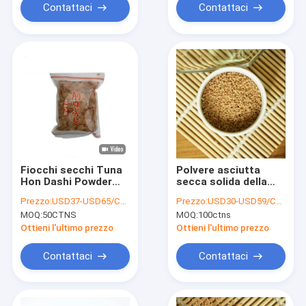
Contattaci
Contattaci
Fiocchi secchi Tuna
Polvere asciutta
Hon Dashi Powder
secca solida della
Fish Seasoning
minestra di Hon
Prezzo:
USD37-USD65/CTN
Prezzo:
USD30-USD59/CTN
500g*6bags della
Dashi Powder 500g
MOQ:
50CTNS
MOQ:
100ctns
sarda
della sarda dell'OEM
Ottieni l'ultimo prezzo
Ottieni l'ultimo prezzo
Contattaci
Contattaci