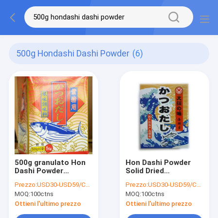
500g Hondashi Dashi Powder
(6)
500g granulato Hon
Hon Dashi Powder
Dashi Powder
Solid Dried
Japanese Food
Condiment di
Prezzo:
USD30-USD59/CTN
Prezzo:
USD30-USD59/CTN
Flavor Komb per
condimento
MOQ:
100ctns
MOQ:
100ctns
minestra
giapponese 500g
Ottieni l'ultimo prezzo
Ottieni l'ultimo prezzo