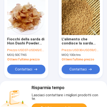
Fiocchi della sarda di
L'alimento che
Hon Dashi Powder
condisce la sarda
Halal Yamaki Dried di
giapponese 500g si
Prezzo:
USD37-USD65/CTN
Prezzo:
USD30-USD59/CTN
stile giapponese
sfalda polvere di
MOQ:
50CTNS
MOQ:
100ctns
Hondashi delle
azione di minestra
Ottieni l'ultimo prezzo
Ottieni l'ultimo prezzo
Contattaci
Contattaci
Risparmia tempo
Lasciaci contattare i migliori prodotti con
te.