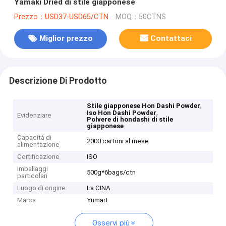
Yamaki Dried di stile giapponese
Prezzo：USD37-USD65/CTN
MOQ：50CTNS
Miglior prezzo
Contattaci
Descrizione Di Prodotto
,
Stile giapponese Hon Dashi Powder
,
Iso Hon Dashi Powder
Evidenziare
Polvere di hondashi di stile
giapponese
Capacità di
2000 cartoni al mese
alimentazione
Certificazione
ISO
Imballaggi
500g*6bags/ctn
particolari
Luogo di origine
La CINA
Marca
Yumart
Osservi più