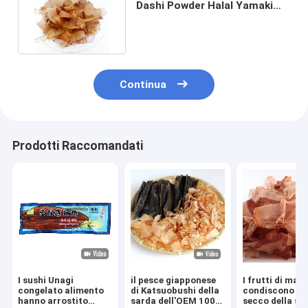
Dashi Powder Halal Yamaki
Dried di stile giapponese
Continua
Prodotti Raccomandati
I sushi Unagi
il pesce giapponese
I frutti di mar
congelato alimento
di Katsuobushi della
condiscono il 
hanno arrostito
sarda dell'OEM 100g
secco della sar