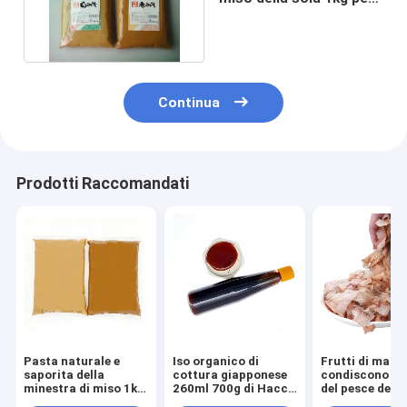
minestra istantanea
Continua
Prodotti Raccomandati
Pasta naturale e
Iso organico di
Frutti di mare
saporita della
cottura giapponese
condiscono i f
minestra di miso 1kg
260ml 700g di Haccp
del pesce dell
18 mesi di tempo
della salsa
secchi 500g di