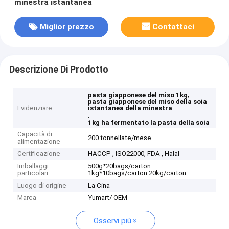
minestra istantanea
Miglior prezzo
Contattaci
Descrizione Di Prodotto
,
pasta giapponese del miso 1kg
pasta giapponese del miso della soia
Evidenziare
istantanea della minestra
,
1kg ha fermentato la pasta della soia
Capacità di
200 tonnellate/mese
alimentazione
Certificazione
HACCP , ISO22000, FDA , Halal
Imballaggi
500g*20bags/carton
particolari
1kg*10bags/carton 20kg/carton
Luogo di origine
La Cina
Marca
Yumart/ OEM
Osservi più