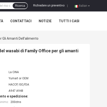
Richiedere un preventivo
Ricerca
|
Italian
TÀ
CONTATTACI
NOTIZIE
TUTTI I CASI
r Gli Amanti Dell'alimento
l wasabi di Family Office per gli amanti
La CINA
Yumart or OEM
HACCP, ISO,FDA
A947 A948
nto e spedizione:
minimo:
200ctns