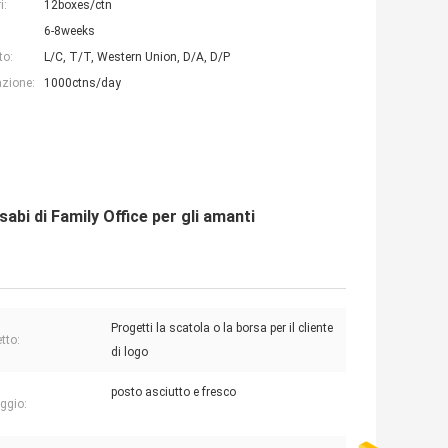
i:
12boxes/ctn
6-8weeks
to:
L/C, T/T, Western Union, D/A, D/P
azione:
1000ctns/day
abi di Family Office per gli amanti
Progetti la scatola o la borsa per il cliente
tto:
di logo
posto asciutto e fresco
ggio: