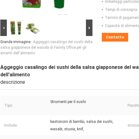
Imballaggi particolar
Tempi di consegna:
Termini di pagamen
Capacità di aliment
Contatto
Grande immagine :
Aggeggio casalingo dei sushi della
salsa giapponese del wasabi di Family Office per gli
amanti dell'alimento
Aggeggio casalingo dei sushi della salsa giapponese del was
dell'alimento
descrizione
Strumenti per il sushi
Tipo:
Pacche
bastoncini di bambù, salsa dei sushi,
Includa:
stocca
wasabi, stuoia, knif,