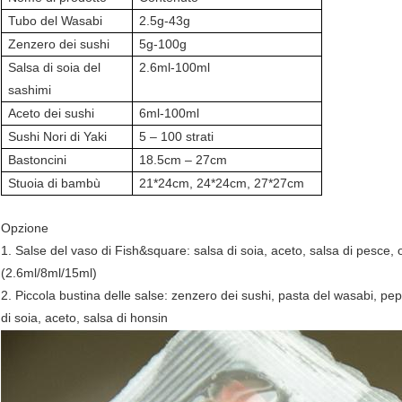
Tubo del Wasabi
2.5g-43g
Zenzero dei sushi
5g-100g
Salsa di soia del
2.6ml-100ml
sashimi
Aceto dei sushi
6ml-100ml
Sushi Nori di Yaki
5 – 100 strati
Bastoncini
18.5cm – 27cm
Stuoia di bambù
21*24cm, 24*24cm, 27*27cm
Opzione
1. Salse del vaso di Fish&square: salsa di soia, aceto, salsa di pesce, o
(2.6ml/8ml/15ml)
2. Piccola bustina delle salse: zenzero dei sushi, pasta del wasabi, p
di soia, aceto, salsa di honsin