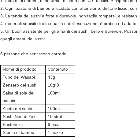
1. fatto di di bambù, di naturale, di sano con NO--tossico e rispettoso 
2. Ogni bastone di bambù è lucidato con attenzione, diritto e liscio, co
3. La tenda dei sushi è forte e durevole, non facile rompersi, è resist
4. materiali squisiti di alta qualità e dell'esecuzione, è pratico ed adatto 
5. Un buon assistente per gli amanti dei sushi, bello e durevole. Poss
quegli amanti dei sushi.
6 persone che serviscono corredo
Nome di prodotto
Contenuto
Tubo del Wasabi
43g
Zenzero dei sushi
10g*8
Salsa di soia del
100ml
sashimi
Aceto dei sushi
100ml
Sushi Nori di Yaki
10 strati
Bastoncini
6 paia
Stuoia di bambù
1 pezzo