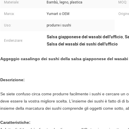
Materiale:
Bambù, legno, plastica
MOQ:
Marca:
Yumart o OEM
Origine
Uso:
produrre i sushi
Salsa giapponese del wasabi dell'ufficio
Sa
,
Evidenziare:
Salsa del wasabi dei sushi dell'ufficio
Aggeggio casalingo dei sushi della salsa giapponese del wasabi d
Descrizione:
Se siete confuso circa come produrre facilmente i sushi e cercare un co
deve essere la vostra migliore scelta. L'insieme dei sushi è fatto di d
insieme della marcatura dei sushi comprende gli oggetti come sotto, ab
Caratteristiche: