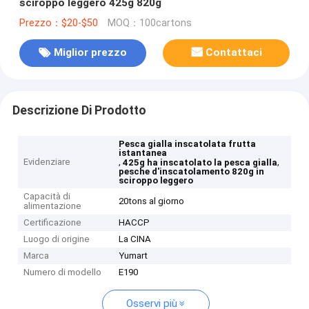
sciroppo leggero 425g 820g
Prezzo：$20-$50
MOQ：100cartons
Miglior prezzo
Contattaci
Descrizione Di Prodotto
Pesca gialla inscatolata frutta
istantanea
Evidenziare
,
,
425g ha inscatolato la pesca gialla
pesche d'inscatolamento 820g in
sciroppo leggero
Capacità di
20tons al giorno
alimentazione
Certificazione
HACCP
Luogo di origine
La CINA
Marca
Yumart
Numero di modello
E190
Osservi più