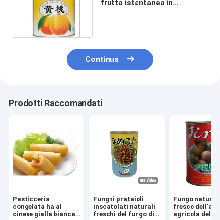
frutta istantanea in
sciroppo leggero 425g 820g
Continua
Prodotti Raccomandati
Pasticceria
Funghi prataioli
Fungo natural
congelata halal
inscatolati naturali
fresco dell'az
cinese gialla bianca
freschi del fungo di
agricola delle