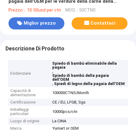
pagaia dell'OEM per le verdure della carne della
frutta
Prezzo：10-50usd per ctn
MOQ：50CTNS
Miglior prezzo
Contattaci
Descrizione Di Prodotto
Spiedo di bambù eliminabile della
pagaia
,
Evidenziare
Spiedo di bambù della pagaia
dell'OEM
,
Spiedi di legno della pagaia dell'OEM
Capacità di
100000CTNS/Month
alimentazione
Certificazione
CE / EU, LFGB, Sgs
Imballaggi
10000pcs/ctn
particolari
Luogo di origine
La CINA
Marca
Yumart or OEM