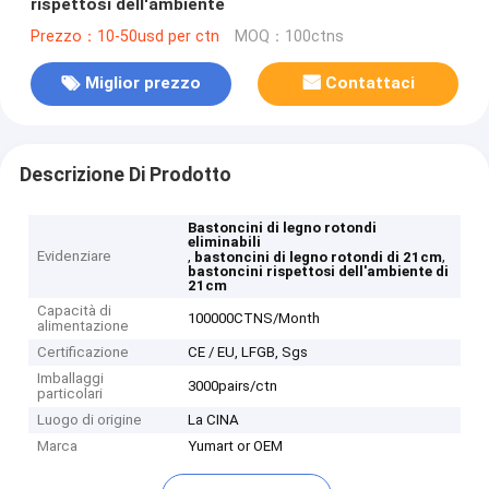
rispettosi dell'ambiente
Prezzo：10-50usd per ctn
MOQ：100ctns
Miglior prezzo
Contattaci
Descrizione Di Prodotto
Bastoncini di legno rotondi
eliminabili
Evidenziare
,
,
bastoncini di legno rotondi di 21cm
bastoncini rispettosi dell'ambiente di
21cm
Capacità di
100000CTNS/Month
alimentazione
Certificazione
CE / EU, LFGB, Sgs
Imballaggi
3000pairs/ctn
particolari
Luogo di origine
La CINA
Marca
Yumart or OEM