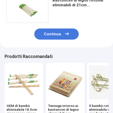
Bastoncini di legno rotondi
eliminabili di 21cm
rispettosi dell'ambiente
Continua
Prodotti Raccomandati
OEM di bambù
Tensoge intorno ai
Il bambù roto
eliminabile 18.5cm
bastoncini di legno
eliminabile del