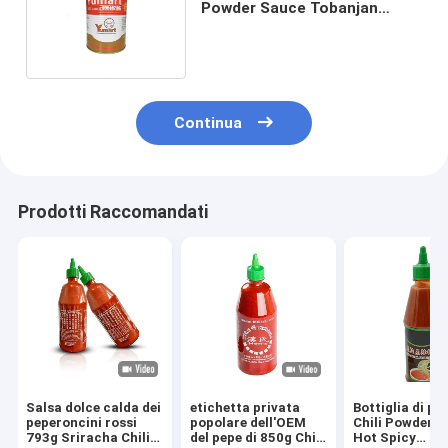
Powder Sauce Tobanjan
Paste Chili Sauce caldo
Continua
Prodotti Raccomandati
Salsa dolce calda dei
etichetta privata
Bottiglia di pl
peperoncini rossi
popolare dell'OEM
Chili Powder 
793g Sriracha Chili
del pepe di 850g Chili
Hot Spicy