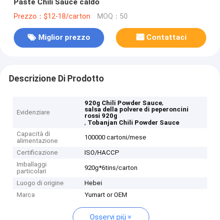
Paste Chili Sauce caldo
Prezzo：$12-18/carton
MOQ：50
Miglior prezzo
Contattaci
Descrizione Di Prodotto
,
920g Chili Powder Sauce
salsa della polvere di peperoncini
Evidenziare
rossi 920g
,
Tobanjan Chili Powder Sauce
Capacità di
100000 cartoni/mese
alimentazione
Certificazione
ISO/HACCP
Imballaggi
920g*6tins/carton
particolari
Luogo di origine
Hebei
Marca
Yumart or OEM
Osservi più