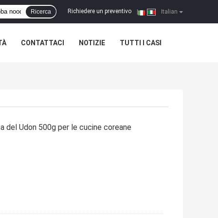
Richiedere un preventivo
Ricerca
|
Italian
TÀ
CONTATTACI
NOTIZIE
TUTTI I CASI
oba del Udon 500g per le cucine coreane