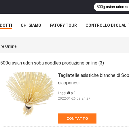
DOTTI
CHI SIAMO
FATORY TOUR
CONTROLLO DI QUALI
re Online
500g asian udon soba noodles produzione online
(3)
Tagliatelle asiatiche bianche di S
giapponesi
Leggi di più
2022-01-26 09:24:27
CONTATTO