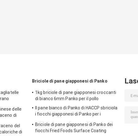
Las
Briciole di pane giapponesi di Panko
agliatelle
1kg briciole di pane giapponesi croccanti
grano
di bianco 6mm Panko per il pollo
apponese
Il pane bianco di Panko di HACCP sbriciola
inese delle
i fiocchi giapponesi di Panko per i
raceno di
supermercati
Briciole di pane giapponesi di Panko dei
araceno del
fiocchi Fried Foods Surface Coating
caloriche di