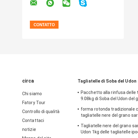
circa
Tagliatelle di Soba del Udon
Pacchetto alla rinfusa delle t
Chi siamo
9.08kg di Soba del Udon del 
Fatory Tour
saraceno del giro di stile gi
forma rotonda tradizionale c
Controllo di qualità
tagliatelle nere del grano sa
Contattaci
vendita al dettaglio 300g
Tagliatelle nere del grano s
notizie
Udon 1kg delle tagliatelle ipo